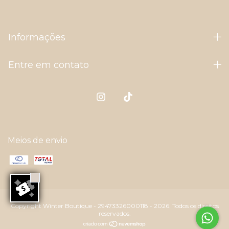
Informações
Entre em contato
Meios de envio
Copyright Winter Boutique - 29473326000118 - 2026. Todos os direitos
reservados.