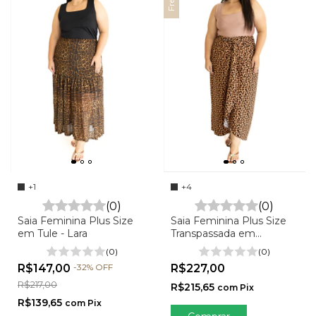
+4
+1
(0)
(0)
Saia Feminina Plus Size
Saia Feminina Plus Size
Transpassada em
em Tule - Lara
Viscolinho - Marli
(0)
(0)
R$227,00
R$147,00
-
32
%
OFF
R$217,00
R$215,65
com
Pix
R$139,65
com
Pix