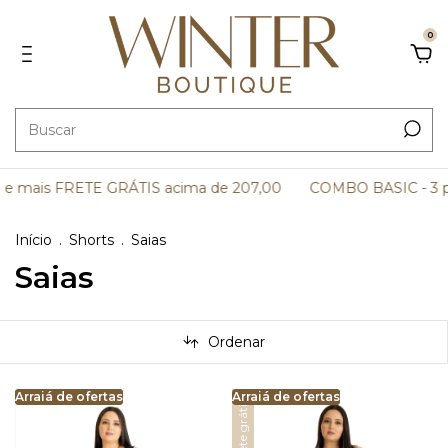
0
e mais FRETE GRÁTIS acima de 207,00
COMBO BASIC - 3 pe
Início
.
Shorts
.
Saias
Saias
Ordenar
Arraiá de ofertas
Arraiá de ofertas
Arraiá de ofertas
Arraiá de ofertas
Arraiá de ofertas
Arra
Ar
Frete grátis